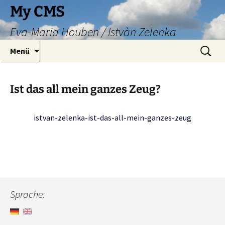
Zum
My CMS
Inhalt
Eva-Maria Houben / Istvàn Zelenka
springen
Suche
Menü
nach:
Ist das all mein ganzes Zeug?
istvan-zelenka-ist-das-all-mein-ganzes-zeug
Sprache: