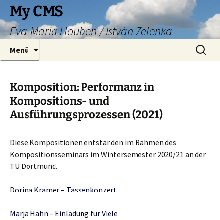
Zum
My CMS
Inhalt
Eva-Maria Houben / Istvàn Zelenka
springen
Suche
Menü
nach:
Komposition: Performanz in
Kompositions- und
Ausführungsprozessen (2021)
Diese Kompositionen entstanden im Rahmen des
Kompositionsseminars im Wintersemester 2020/21 an der
TU Dortmund.
Dorina Kramer – Tassenkonzert
Marja Hahn – Einladung für Viele