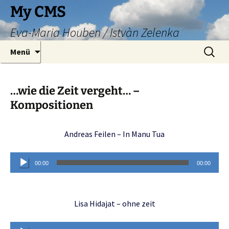
Zum
My CMS
Inhalt
Eva-Maria Houben / Istvàn Zelenka
springen
Suche
Menü
nach:
…wie die Zeit vergeht… –
Kompositionen
Andreas Feilen – In Manu Tua
Audio-
00:00
00:00
Player
Lisa Hidajat – ohne zeit
Audio-