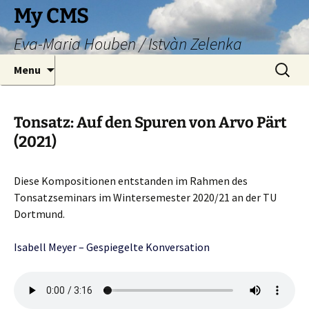
Skip
My CMS
to
Eva-Maria Houben / Istvàn Zelenka
content
Search
Menu
for:
Tonsatz: Auf den Spuren von Arvo Pärt
(2021)
Diese Kompositionen entstanden im Rahmen des
Tonsatzseminars im Wintersemester 2020/21 an der TU
Dortmund.
Isabell Meyer – Gespiegelte Konversation